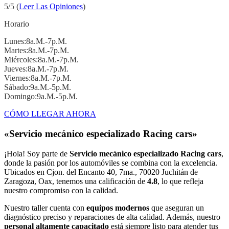
5/5 (
Leer Las Opiniones
)
Horario
Lunes:8a.m.-7p.m.
Martes:8a.m.-7p.m.
Miércoles:8a.m.-7p.m.
Jueves:8a.m.-7p.m.
Viernes:8a.m.-7p.m.
Sábado:9a.m.-5p.m.
Domingo:9a.m.-5p.m.
CÓMO LLEGAR AHORA
«Servicio mecánico especializado Racing cars»
¡Hola! Soy parte de
Servicio mecánico especializado Racing cars
,
donde la pasión por los automóviles se combina con la excelencia.
Ubicados en Cjon. del Encanto 40, 7ma., 70020 Juchitán de
Zaragoza, Oax, tenemos una calificación de
4.8
, lo que refleja
nuestro compromiso con la calidad.
Nuestro taller cuenta con
equipos modernos
que aseguran un
diagnóstico preciso y reparaciones de alta calidad. Además, nuestro
personal altamente capacitado
está siempre listo para atender tus