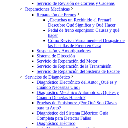
Servicio de Revisión de Correas y Cadenas
Reparaciones Mecánicas
Reparación de Frenos
¿Escuchas un Rechinido al Frenar?
Descubre Qué Significa y Qué Hacer
Pedal de freno esponjoso: Causas y qué
hacer
Cómo Revisar Visualmente el Desgaste de
las Pastillas de Freno en Casa
Suspensión y Amortiguadores
Sistema de Dirección
Servicio de Reparación del Motor
Servicio de Reparación de la Transmisión
Servicio de Reparación del Sistema de Escape
Servicios de Diagnóstico
Diagnóstico Electrónico del Auto: ¿Qué es y
Cuándo Necesitas Uno?
Diagnóstico Mecánico Automotriz: ¿Qué es y
Cuándo Deberías Hacerlo?
Pruebas de Emisiones: ¿Por Qué Son Claves
para tu Auto?
Diagnóstico del Sistema Eléctrico: Guía
Completa para Detectar Fallas
Diagnóstico Eléctrico