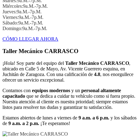
Martes:9a.m.-7p.m.
Miércoles:9a.m.-7p.m.
Jueves:9a.m.-7p.m.
Viernes:9a.m.-7p.m.
Sábado:9a.m.-7p.m.
Domingo:9a.m.-7p.m.
CÓMO LLEGAR AHORA
Taller Mecánico CARRASCO
¡Hola! Soy parte del equipo del
Taller Mecánico CARRASCO
,
ubicado en Calle 5 de Mayo, Av. Vicente Guerrero esquina, en
Juchitán de Zaragoza. Con una calificación de
4.8
, nos enorgullece
ofrecer un servicio excepcional.
Contamos con
equipos modernos
y un
personal altamente
capacitado
que se dedica a cuidar tu vehículo como si fuera propio.
Nuestra atención al cliente es nuestra prioridad; siempre estamos
listos para resolver tus dudas y garantizar tu satisfacción.
Estamos abiertos de lunes a viernes de
9 a.m. a 6 p.m.
y los sábados
de
9 a.m. a 2 p.m.
¡Te esperamos!