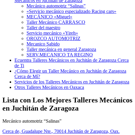
Mecánicos en Juchitán de Zaragoza
Mecánico automotriz “Salinas”
«Servicio mecánico especializado Racing cars»
MECÁNICO «Miguel»
Taller Mecánico CARRASCO
Taller del maestro
Servicio mecánico «Yireh»
OROZCO AUTOMOTRIZ
Mecanico Sabido
Taller mecánica en general Zaragoza
SERV.MECANICO TA REGINO
Ecuentra Talleres Mecánicos en Juchitán de Zaragoza Cerca
de Ti
¿Cómo Elegir un Taller Mecánico en Juchitán de Zaragoza
Cerca de Mí?
Servicios de los Talleres Mecánicos en Juchitán de Zaragoza
Otros Talleres Mecánicos en Oaxaca
Lista con Los Mejores Talleres Mecánicos
en Juchitán de Zaragoza
Mecánico automotriz “Salinas”
Cerca de, Guadalupe Nte., 70014 Juchitán de Zaragoza, Oax.