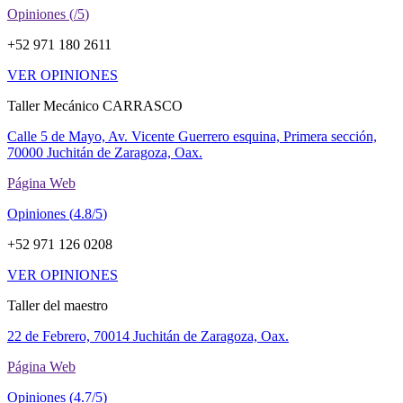
Opiniones (
/5
)
+52 971 180 2611
VER OPINIONES
Taller Mecánico CARRASCO
Calle 5 de Mayo, Av. Vicente Guerrero esquina, Primera sección,
70000 Juchitán de Zaragoza, Oax.
Página Web
Opiniones (
4.8/5
)
+52 971 126 0208
VER OPINIONES
Taller del maestro
22 de Febrero, 70014 Juchitán de Zaragoza, Oax.
Página Web
Opiniones (
4.7/5
)